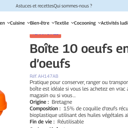
Astuces et recettes
Qui sommes-nous ?
ien
Cuisine
Bien-être
Textile
Cocooning
Activités lud
TERRITOIRES
Boîte 10 oeufs en
d’oeufs
Réf.
AH147AB
Pratique pour conserver, ranger ou transpor
boîte est idéale si vous les achetez en vrac
magasin ou si vous
…
Origine :
Bretagne
Composition :
15% de coquille d'œufs réc
bioplastique utilisant des huiles végétales 
Fin de vie :
Réutilisable