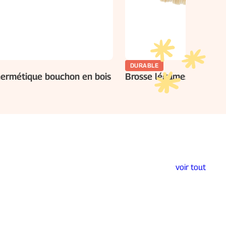
DURABLE
hermétique bouchon en bois
Brosse légumes en hêtre
voir tout