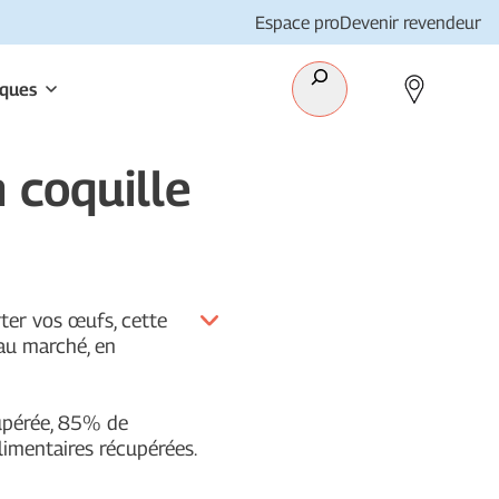
Espace pro
Devenir revendeur
Recherche
iques
 coquille
ter vos œufs, cette
 au marché, en
upérée, 85% de
alimentaires récupérées.