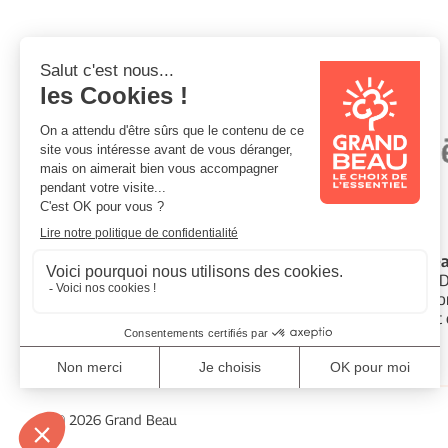
Vos anciennes marques:
Gardons le lien
Grand Bea
Contactez-nous
Recettes 
Devenir revendeur
Valorisatio
Espace Presse
Comment ch
© 2026 Grand Beau