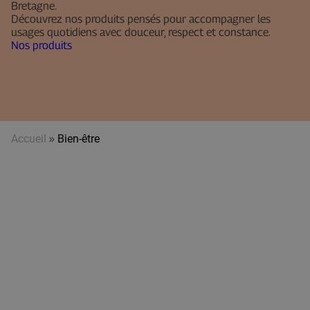
Bretagne.
Découvrez nos produits pensés pour accompagner les
usages quotidiens avec douceur, respect et constance.
Nos produits
Accueil
»
Bien-être
Pour
Pour
pour
Pour
Notre
Pour
Nos
Pour
filtrer
les
les
l'hygiène
cosmétique
la
huiles
les
l'eau
mains
bébés
féminine
DIY
barbe
et
de
et
baumes
mains
Nos
douche
les
et
Notre
huiles
pieds
les
cosmétique
et
pieds
DIY
baumes