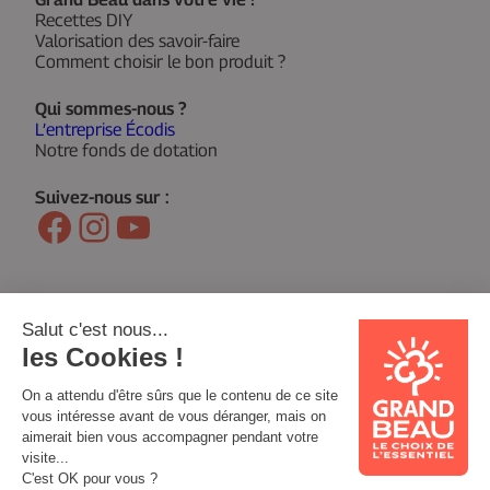
Recettes DIY
Valorisation des savoir-faire
Comment choisir le bon produit ?
Qui sommes-nous ?
L’entreprise Écodis
Notre fonds de dotation
Suivez-nous sur :
Facebook
Instagram
YouTube
© 2026 Grand Beau
Mentions légales
Politique de confidentialité
Support