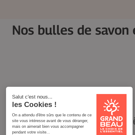
Nos bulles de savon 
Vos anciennes marques: