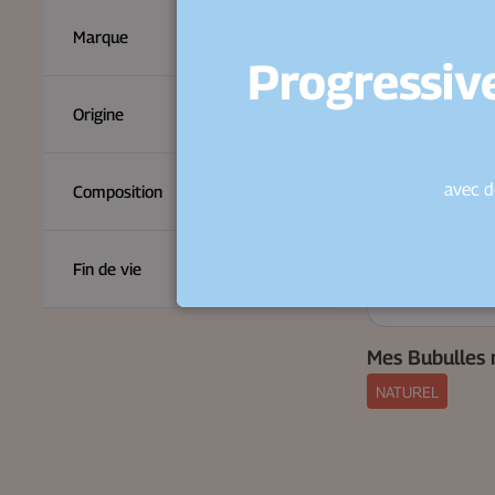
Marque
Progressive
Origine
avec d
Composition
Fin de vie
Mes Bubulles 
NATUREL