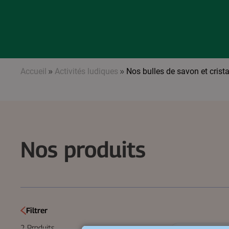
Accueil
»
Activités ludiques
»
Nos bulles de savon et crist
Nos produits
Filtrer
2
Produits