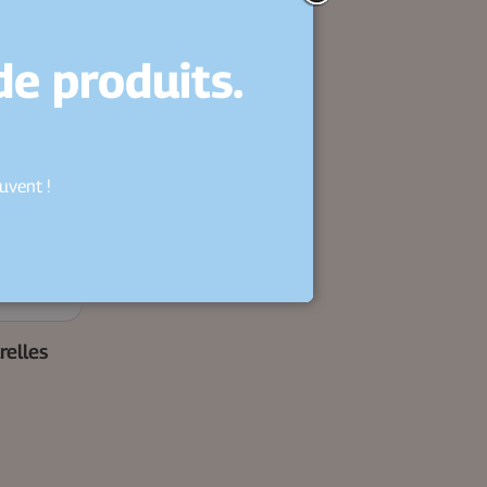
e produits.
uvent !
relles