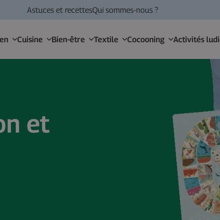
Astuces et recettes
Qui sommes-nous ?
ien
Cuisine
Bien-être
Textile
Cocooning
Activités lud
on et