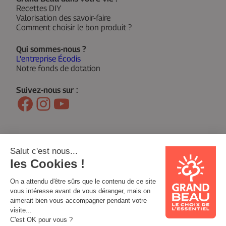
Recettes DIY
Valorisation des savoir-faire
Comment choisir le bon produit ?
Qui sommes-nous ?
L’entreprise Écodis
Notre fonds de dotation
Suivez-nous sur :
Facebook
Instagram
YouTube
© 2026 Grand Beau
Mentions légales
Politique de confidentialité
Support