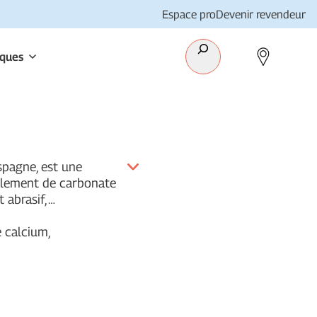
Espace pro
Devenir revendeur
Recherche
iques
spagne, est une
alement de carbonate
 abrasif,
…
calcium,