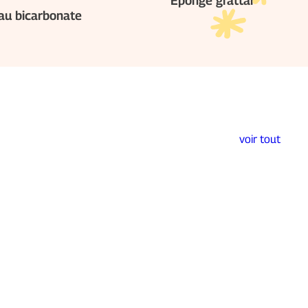
Eponge grattante en coq
 au bicarbonate
voir tout