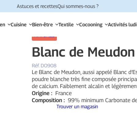
Astuces et recettes
Qui sommes-nous ?
ien
Cuisine
Bien-être
Textile
Cocooning
Activités lud
NATUREL
Blanc de Meudon
Réf.
DO908
Le Blanc de Meudon, aussi appelé Blanc d’E
poudre blanche très fine composée princip
de calcium. Faiblement alcalin et légèrement
Origine :
France
Composition :
99% minimum Carbonate de 
Trouver un magasin