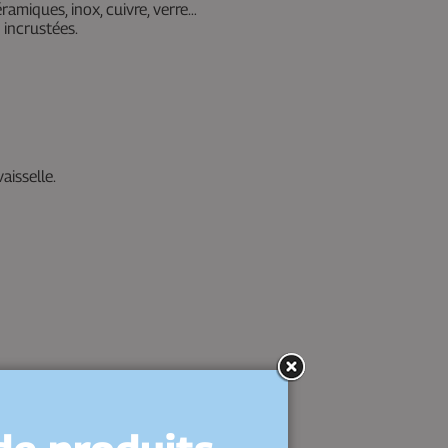
ramiques, inox, cuivre, verre…
 incrustées.
aisselle.